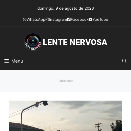
Pular
domingo, 9 de agosto de 2026
para
o
WhatsApp
Instagram
Facebook
YouTube
conteúdo
Menu
Publicidade