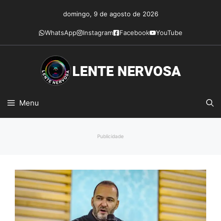
Pular
domingo, 9 de agosto de 2026
para
o
WhatsApp
Instagram
Facebook
YouTube
conteúdo
Menu
Publicidade