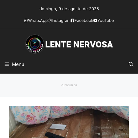
Pular
domingo, 9 de agosto de 2026
para
o
WhatsApp
Instagram
Facebook
YouTube
conteúdo
Menu
Publicidade