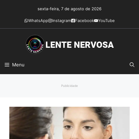
Pular
sexta-feira, 7 de agosto de 2026
para
o
WhatsApp
Instagram
Facebook
YouTube
conteúdo
Menu
Publicidade