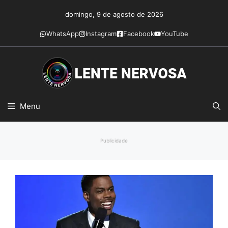
Pular
domingo, 9 de agosto de 2026
para
o
WhatsApp
Instagram
Facebook
YouTube
conteúdo
Menu
Publicidade