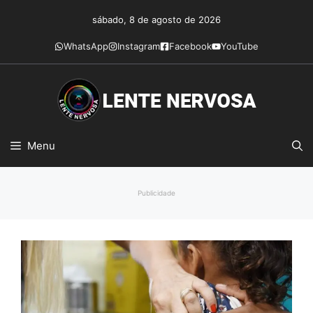
Pular
sábado, 8 de agosto de 2026
para
o
WhatsApp
Instagram
Facebook
YouTube
conteúdo
Menu
Publicidade