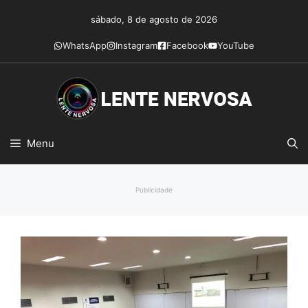
Pular
sábado, 8 de agosto de 2026
para
o
WhatsApp
Instagram
Facebook
YouTube
conteúdo
Menu
Publicidade