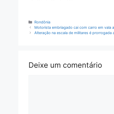
Categorias
Rondônia
Motorista embriagado cai com carro em vala a
Alteração na escala de militares é prorrogad
Deixe um comentário
Comentário