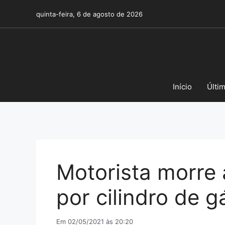
Pular
quinta-feira, 6 de agosto de 2026
para
o
conteúdo
Início
Últi
Motorista morre 
por cilindro de g
Em 02/05/2021 às 20:20