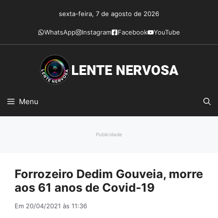
Pular
sexta-feira, 7 de agosto de 2026
para
o
WhatsApp
Instagram
Facebook
YouTube
conteúdo
Menu
Publicidade
Forrozeiro Dedim Gouveia, morre
aos 61 anos de Covid-19
Em 20/04/2021 às 11:36