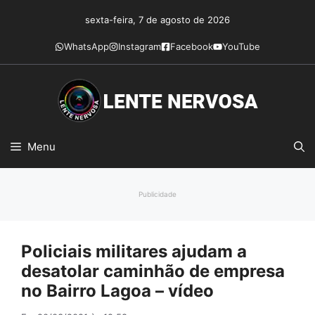
Pular
sexta-feira, 7 de agosto de 2026
para
o
WhatsApp
Instagram
Facebook
YouTube
conteúdo
Menu
Publicidade
Policiais militares ajudam a
desatolar caminhão de empresa
no Bairro Lagoa – vídeo