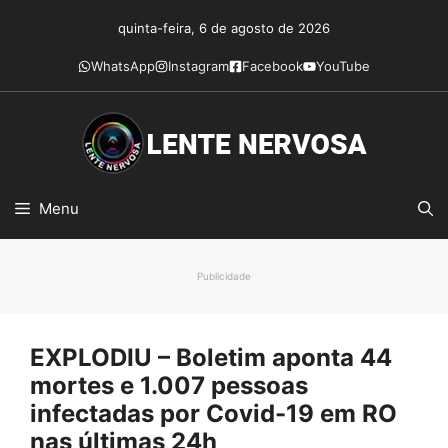
Pular
quinta-feira, 6 de agosto de 2026
para
o
WhatsApp
Instagram
Facebook
YouTube
conteúdo
Menu
Publicidade
EXPLODIU – Boletim aponta 44
mortes e 1.007 pessoas
infectadas por Covid-19 em RO
nas últimas 24h