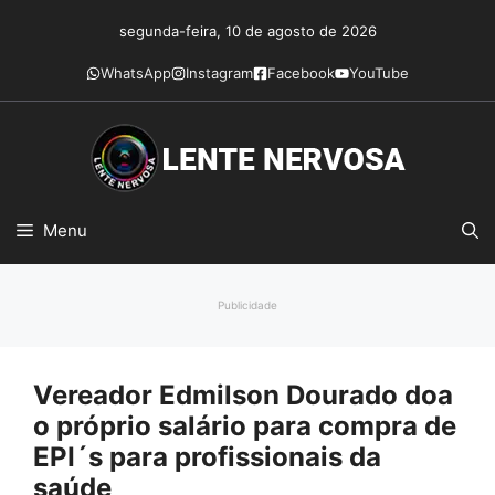
Pular
segunda-feira, 10 de agosto de 2026
para
o
WhatsApp
Instagram
Facebook
YouTube
conteúdo
Menu
Publicidade
Vereador Edmilson Dourado doa
o próprio salário para compra de
EPI´s para profissionais da
saúde