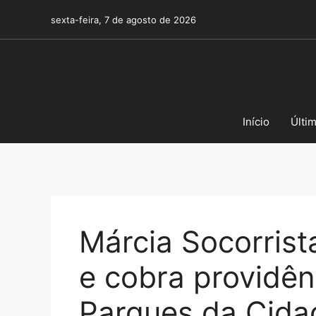
Pular
sexta-feira, 7 de agosto de 2026
para
o
conteúdo
Início
Últi
Márcia Socorrista
e cobra providên
Parques da Cida