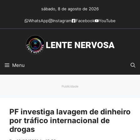
Pular
sábado, 8 de agosto de 2026
para
o
WhatsApp
Instagram
Facebook
YouTube
conteúdo
Menu
Publicidade
PF investiga lavagem de dinheiro
por tráfico internacional de
drogas