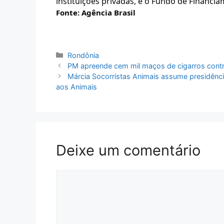
instituições privadas, e o Fundo de Financiam
Fonte: Agência Brasil
Categorias
Rondônia
PM apreende cem mil maços de cigarros con
Márcia Socorristas Animais assume presidên
aos Animais
Deixe um comentário
Comentário