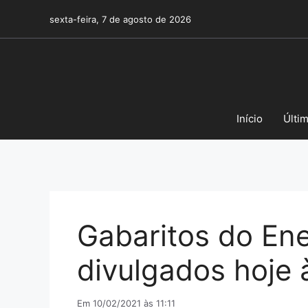
Pular
sexta-feira, 7 de agosto de 2026
para
o
conteúdo
Início
Últi
Gabaritos do Ene
divulgados hoje 
Em 10/02/2021 às 11:11