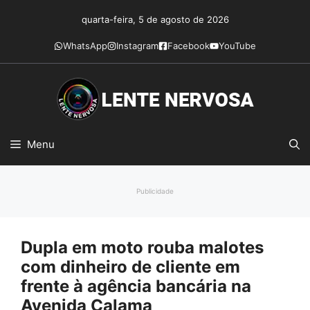
Pular
quarta-feira, 5 de agosto de 2026
para
o
WhatsApp
Instagram
Facebook
YouTube
conteúdo
Menu
Publicidade
Dupla em moto rouba malotes
com dinheiro de cliente em
frente à agência bancária na
Avenida Calama