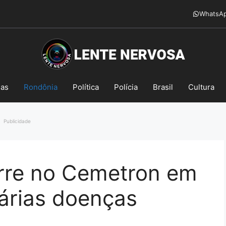
WhatsA
mas
Rondônia
Política
Polícia
Brasil
Cultura
Publicidade
orre no Cemetron em
árias doenças