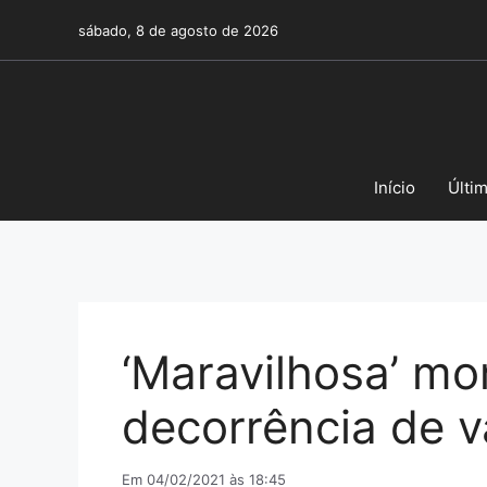
Pular
sábado, 8 de agosto de 2026
para
o
conteúdo
Início
Últi
‘Maravilhosa’ m
decorrência de v
Em 04/02/2021 às 18:45