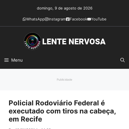
Pular
domingo, 9 de agosto de 2026
para
o
WhatsApp
Instagram
Facebook
YouTube
conteúdo
Menu
Publicidade
Policial Rodoviário Federal é
executado com tiros na cabeça,
em Recife