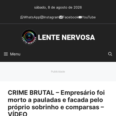
Pular
sábado, 8 de agosto de 2026
para
o
WhatsApp
Instagram
Facebook
YouTube
conteúdo
Menu
Publicidade
CRIME BRUTAL – Empresário foi
morto a pauladas e facada pelo
próprio sobrinho e comparsas –
VÍDEO