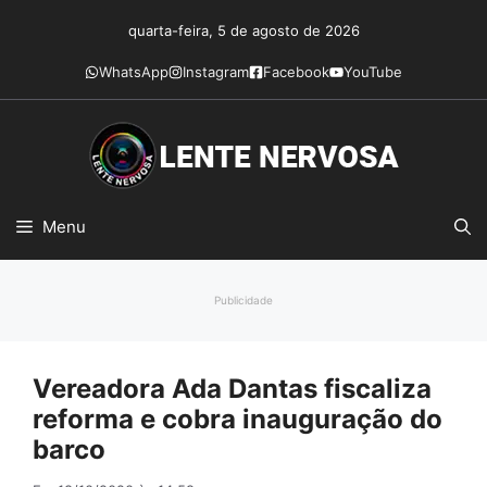
Pular
quarta-feira, 5 de agosto de 2026
para
o
WhatsApp
Instagram
Facebook
YouTube
conteúdo
Menu
Publicidade
Vereadora Ada Dantas fiscaliza
reforma e cobra inauguração do
barco