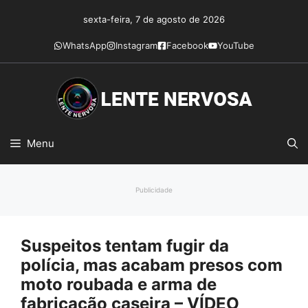
Pular
sexta-feira, 7 de agosto de 2026
para
o
WhatsApp
Instagram
Facebook
YouTube
conteúdo
Menu
Publicidade
Suspeitos tentam fugir da
polícia, mas acabam presos com
moto roubada e arma de
fabricação caseira – VÍDEO