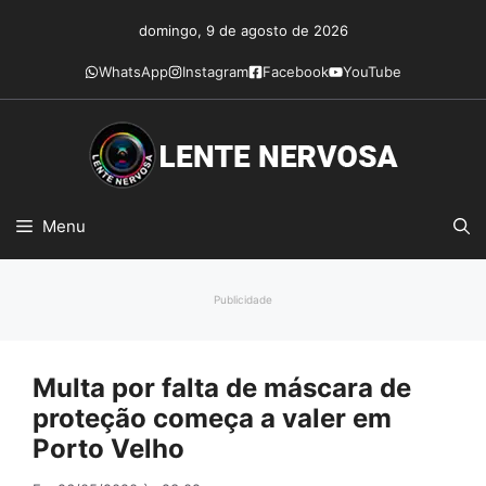
Pular
domingo, 9 de agosto de 2026
para
o
WhatsApp
Instagram
Facebook
YouTube
conteúdo
Menu
Publicidade
Multa por falta de máscara de
proteção começa a valer em
Porto Velho