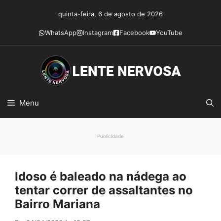
Pular
quinta-feira, 6 de agosto de 2026
para
o
WhatsApp
Instagram
Facebook
YouTube
conteúdo
Menu
Publicidade
Idoso é baleado na nádega ao
tentar correr de assaltantes no
Bairro Mariana