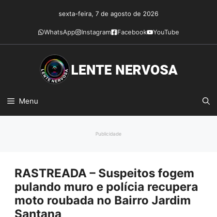
Pular
sexta-feira, 7 de agosto de 2026
para
o
WhatsApp
Instagram
Facebook
YouTube
conteúdo
Menu
Publicidade
RASTREADA – Suspeitos fogem
pulando muro e polícia recupera
moto roubada no Bairro Jardim
Santana