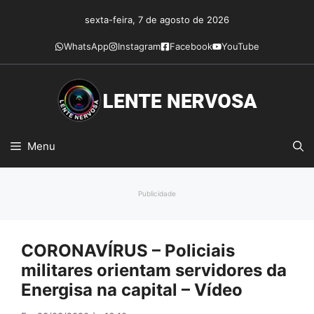
Pular
sexta-feira, 7 de agosto de 2026
para
o
WhatsApp
Instagram
Facebook
YouTube
conteúdo
Menu
Publicidade
CORONAVÍRUS – Policiais
militares orientam servidores da
Energisa na capital – Vídeo