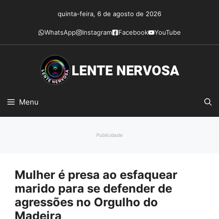
Pular
quinta-feira, 6 de agosto de 2026
para
o
WhatsApp
Instagram
Facebook
YouTube
conteúdo
Menu
Publicidade
Mulher é presa ao esfaquear
marido para se defender de
agressões no Orgulho do
Madeira